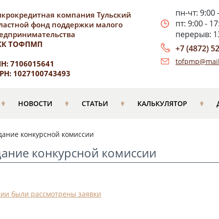
пн-чт: 9:00 
крокредитная компания Тульский
пт: 9:00 - 17
ластной фонд поддержки малого
перерыв: 13
едпринимательства
КК ТОФПМП
+7 (4872) 5
tofpmp@mail
Н: 7106015641
РН: 1027100743493
НОВОСТИ
СТАТЬИ
КАЛЬКУЛЯТОР
едание конкурсной комиссии
дание конкурсной комиссии
сии были рассмотрены заявки