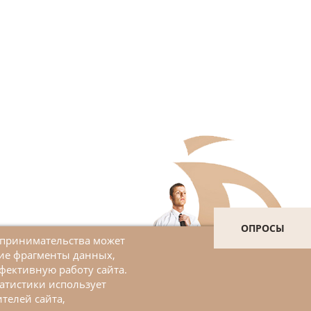
ОПРОСЫ
дпринимательства может
шие фрагменты данных,
Войти в личный кабинет
фективную работу сайта.
атистики использует
ЗАДАТЬ ВОПРОС
телей сайта,