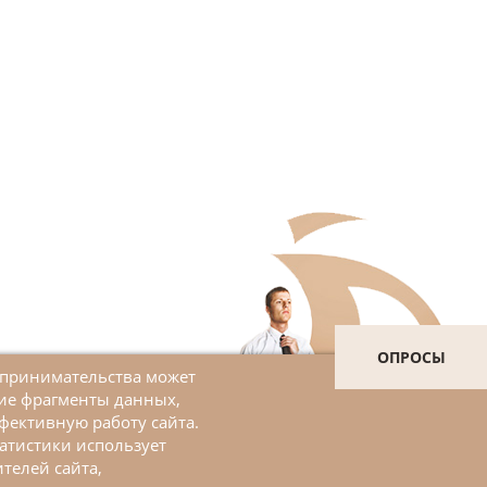
ОПРОСЫ
дпринимательства может
шие фрагменты данных,
Войти в личный кабинет
фективную работу сайта.
атистики использует
ЗАДАТЬ ВОПРОС
телей сайта,