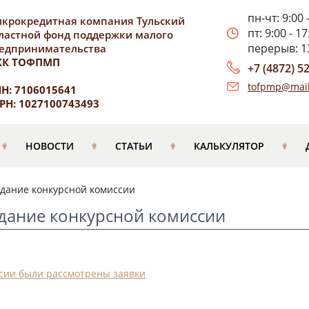
пн-чт: 9:00 
крокредитная компания Тульский
пт: 9:00 - 17
ластной фонд поддержки малого
перерыв: 13
едпринимательства
КК ТОФПМП
+7 (4872) 5
tofpmp@mail
Н: 7106015641
РН: 1027100743493
НОВОСТИ
СТАТЬИ
КАЛЬКУЛЯТОР
едание конкурсной комиссии
едание конкурсной комиссии
ссии были рассмотрены заявки