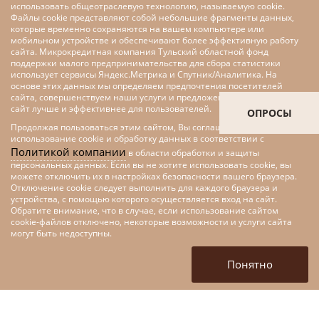
использовать общеотраслевую технологию, называемую cookie.
Файлы cookie представляют собой небольшие фрагменты данных,
которые временно сохраняются на вашем компьютере или
мобильном устройстве и обеспечивают более эффективную работу
сайта. Микрокредитная компания Тульский областной фонд
поддержки малого предпринимательства для сбора статистики
использует сервисы Яндекс.Метрика и Спутник/Аналитика. На
основе этих данных мы определяем предпочтения посетителей
сайта, совершенствуем наши услуги и предложения, делаем наш
сайт лучше и эффективнее для пользователей.
ОПРОСЫ
Продолжая пользоваться этим сайтом, Вы соглашаетесь на
использование cookie и обработку данных в соответствии с
Политикой компании
в области обработки и защиты
персональных данных. Если вы не хотите использовать cookie, вы
можете отключить их в настройках безопасности вашего браузера.
Отключение cookie следует выполнить для каждого браузера и
устройства, с помощью которого осуществляется вход на сайт.
Обратите внимание, что в случае, если использование сайтом
cookie-файлов отключено, некоторые возможности и услуги сайта
Меры поддержки малого и
могут быть недоступны.
среднего предпринимательства
в рамках федерального проекта
Понятно
«Цифровые технологии»
национальной программы
«Цифровая экономика»