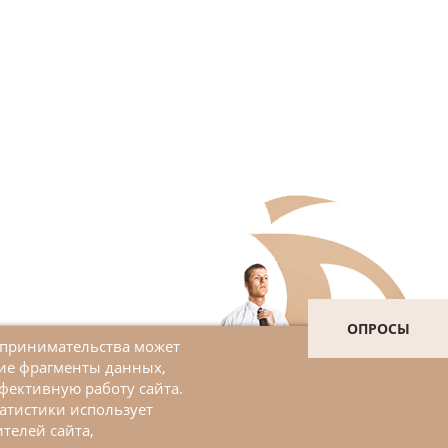
ОПРОСЫ
дпринимательства может
шие фрагменты данных,
Войти в личный кабинет
фективную работу сайта.
атистики использует
ЗАДАТЬ ВОПРОС
телей сайта,