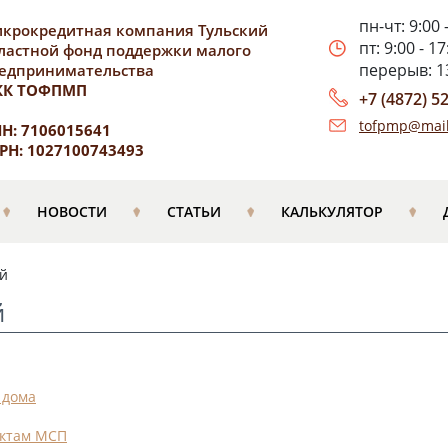
пн-чт: 9:00 
крокредитная компания Тульский
пт: 9:00 - 17
ластной фонд поддержки малого
перерыв: 13
едпринимательства
КК ТОФПМП
+7 (4872) 5
tofpmp@mail
Н: 7106015641
РН: 1027100743493
НОВОСТИ
СТАТЬИ
КАЛЬКУЛЯТОР
ей
й
 дома
ектам МСП