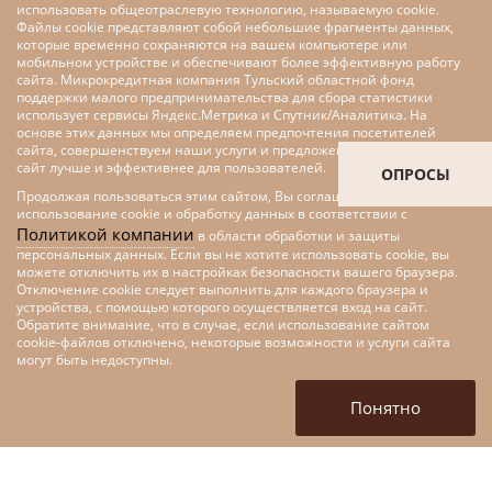
использовать общеотраслевую технологию, называемую cookie.
Файлы cookie представляют собой небольшие фрагменты данных,
которые временно сохраняются на вашем компьютере или
мобильном устройстве и обеспечивают более эффективную работу
сайта. Микрокредитная компания Тульский областной фонд
поддержки малого предпринимательства для сбора статистики
использует сервисы Яндекс.Метрика и Спутник/Аналитика. На
основе этих данных мы определяем предпочтения посетителей
сайта, совершенствуем наши услуги и предложения, делаем наш
сайт лучше и эффективнее для пользователей.
ОПРОСЫ
Продолжая пользоваться этим сайтом, Вы соглашаетесь на
использование cookie и обработку данных в соответствии с
Политикой компании
в области обработки и защиты
персональных данных. Если вы не хотите использовать cookie, вы
можете отключить их в настройках безопасности вашего браузера.
Отключение cookie следует выполнить для каждого браузера и
устройства, с помощью которого осуществляется вход на сайт.
Обратите внимание, что в случае, если использование сайтом
cookie-файлов отключено, некоторые возможности и услуги сайта
Меры поддержки малого и
могут быть недоступны.
среднего предпринимательства
в рамках федерального проекта
Понятно
«Цифровые технологии»
национальной программы
«Цифровая экономика»