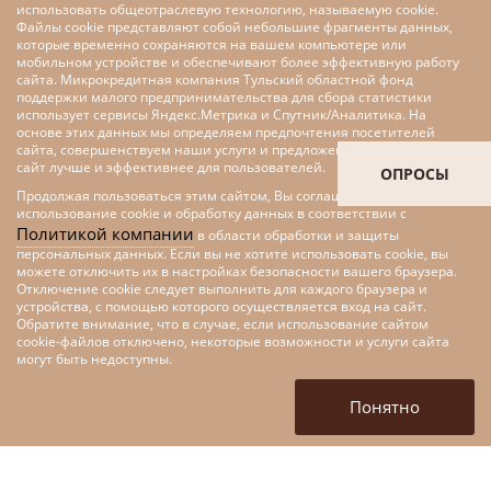
использовать общеотраслевую технологию, называемую cookie.
Файлы cookie представляют собой небольшие фрагменты данных,
которые временно сохраняются на вашем компьютере или
мобильном устройстве и обеспечивают более эффективную работу
сайта. Микрокредитная компания Тульский областной фонд
поддержки малого предпринимательства для сбора статистики
использует сервисы Яндекс.Метрика и Спутник/Аналитика. На
основе этих данных мы определяем предпочтения посетителей
сайта, совершенствуем наши услуги и предложения, делаем наш
сайт лучше и эффективнее для пользователей.
ОПРОСЫ
Продолжая пользоваться этим сайтом, Вы соглашаетесь на
использование cookie и обработку данных в соответствии с
Политикой компании
в области обработки и защиты
персональных данных. Если вы не хотите использовать cookie, вы
можете отключить их в настройках безопасности вашего браузера.
Отключение cookie следует выполнить для каждого браузера и
устройства, с помощью которого осуществляется вход на сайт.
Обратите внимание, что в случае, если использование сайтом
cookie-файлов отключено, некоторые возможности и услуги сайта
Меры поддержки малого и
могут быть недоступны.
среднего предпринимательства
в рамках федерального проекта
Понятно
«Цифровые технологии»
национальной программы
«Цифровая экономика»