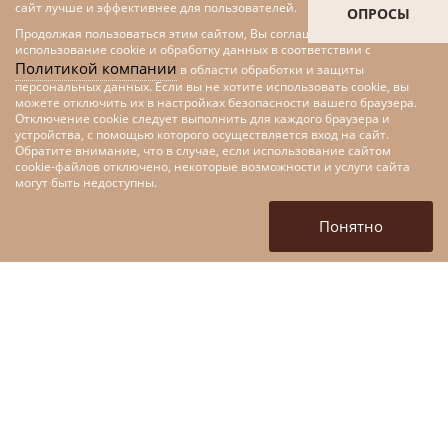
сайт лучше и эффективнее для пользователей.
ОПРОСЫ
Продолжая пользоваться этим сайтом, Вы соглашаетесь на
использование cookie и обработку данных в соответствии с
Политикой компании
в области обработки и защиты
персональных данных. Если вы не хотите использовать cookie, вы
можете отключить их в настройках безопасности вашего браузера.
Отключение cookie следует выполнить для каждого браузера и
устройства, с помощью которого осуществляется вход на сайт.
Обратите внимание, что в случае, если использование сайтом
cookie-файлов отключено, некоторые возможности и услуги сайта
Меры поддержки малого и
могут быть недоступны.
среднего предпринимательства
в рамках федерального проекта
Понятно
«Цифровые технологии»
национальной программы
«Цифровая экономика»
+7 (4872) 52-10-80
tofpmp@mail.ru
г. Тула, ул. Кирова, д. 135,
корп 1. (вход со стороны
ул. Марата)