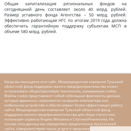
Общая капитализация региональных фондов на
сегодняшний день составляет около 40 млрд. рублей.
Размер уставного фонда Агентства – 50 млрд. рублей.
Эффективно работающая НГС по итогам 2019 года должна
обеспечить гарантийную поддержку субъектам МСП в
объеме 580 млрд. рублей.
Когда вы посещаете этот сайт, Микрокредитная компания Тульский
областной фонд поддержки малого предпринимательства может
использовать общеотраслевую технологию, называемую cookie.
Файлы cookie представляют собой небольшие фрагменты данных,
которые временно сохраняются на вашем компьютере или
мобильном устройстве и обеспечивают более эффективную работу
сайта. Микрокредитная компания Тульский областной фонд
поддержки малого предпринимательства для сбора статистики
использует сервисы Яндекс.Метрика и Спутник/Аналитика. На
основе этих данных мы определяем предпочтения посетителей
сайта, совершенствуем наши услуги и предложения, делаем наш