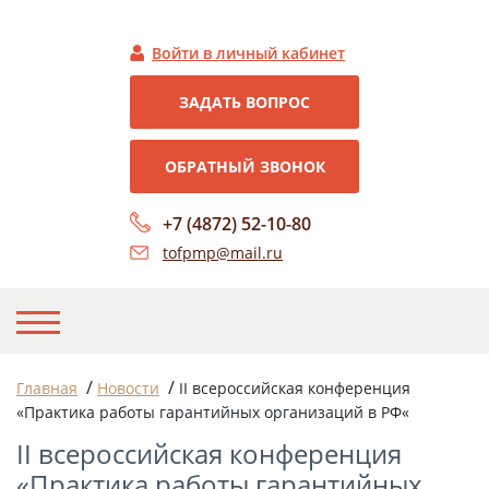
Войти в личный кабинет
ЗАДАТЬ ВОПРОС
ОБРАТНЫЙ ЗВОНОК
+7 (4872) 52-10-80
tofpmp@mail.ru
НА ГЛАВНУЮ
/
/
Главная
Новости
II всероссийская конференция
«Практика работы гарантийных организаций в РФ«
О НАС
II всероссийская конференция
НОВОСТИ
«Практика работы гарантийных