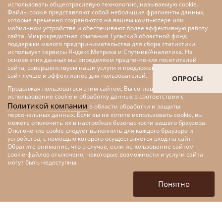
использовать общеотраслевую технологию, называемую cookie.
Файлы cookie представляют собой небольшие фрагменты данных,
которые временно сохраняются на вашем компьютере или
мобильном устройстве и обеспечивают более эффективную работу
сайта. Микрокредитная компания Тульский областной фонд
поддержки малого предпринимательства для сбора статистики
использует сервисы Яндекс.Метрика и Спутник/Аналитика. На
основе этих данных мы определяем предпочтения посетителей
сайта, совершенствуем наши услуги и предложения, делаем наш
сайт лучше и эффективнее для пользователей.
ОПРОСЫ
Продолжая пользоваться этим сайтом, Вы соглашаетесь на
использование cookie и обработку данных в соответствии с
Политикой компании
в области обработки и защиты
персональных данных. Если вы не хотите использовать cookie, вы
можете отключить их в настройках безопасности вашего браузера.
Отключение cookie следует выполнить для каждого браузера и
устройства, с помощью которого осуществляется вход на сайт.
Обратите внимание, что в случае, если использование сайтом
cookie-файлов отключено, некоторые возможности и услуги сайта
Меры поддержки малого и
могут быть недоступны.
среднего предпринимательства
в рамках федерального проекта
Понятно
«Цифровые технологии»
национальной программы
«Цифровая экономика»