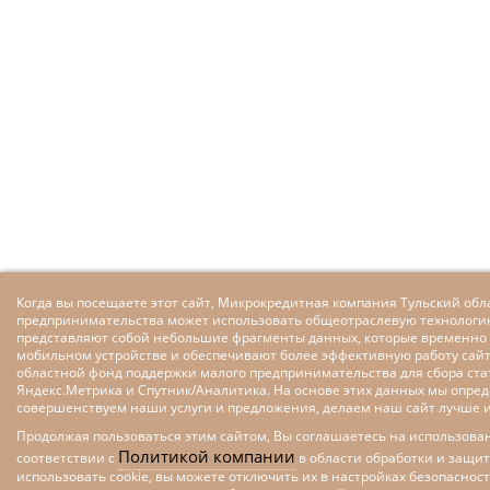
Когда вы посещаете этот сайт, Микрокредитная компания Тульский об
предпринимательства может использовать общеотраслевую технологию
представляют собой небольшие фрагменты данных, которые временно
мобильном устройстве и обеспечивают более эффективную работу сай
областной фонд поддержки малого предпринимательства для сбора ста
Яндекс.Метрика и Спутник/Аналитика. На основе этих данных мы опре
совершенствуем наши услуги и предложения, делаем наш сайт лучше и
Продолжая пользоваться этим сайтом, Вы соглашаетесь на использован
Политикой компании
соответствии с
в области обработки и защит
использовать cookie, вы можете отключить их в настройках безопаснос