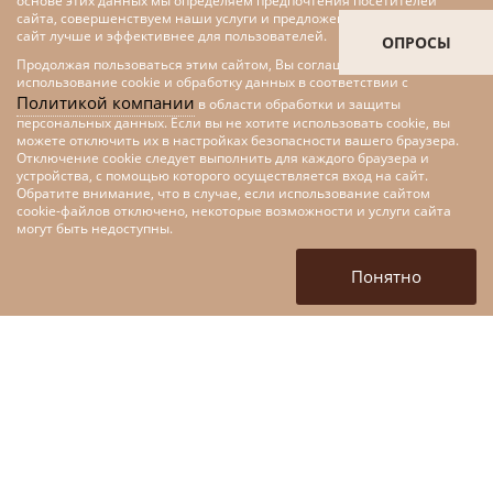
основе этих данных мы определяем предпочтения посетителей
сайта, совершенствуем наши услуги и предложения, делаем наш
сайт лучше и эффективнее для пользователей.
ОПРОСЫ
Продолжая пользоваться этим сайтом, Вы соглашаетесь на
использование cookie и обработку данных в соответствии с
Политикой компании
в области обработки и защиты
персональных данных. Если вы не хотите использовать cookie, вы
можете отключить их в настройках безопасности вашего браузера.
Отключение cookie следует выполнить для каждого браузера и
устройства, с помощью которого осуществляется вход на сайт.
Обратите внимание, что в случае, если использование сайтом
cookie-файлов отключено, некоторые возможности и услуги сайта
Меры поддержки малого и
могут быть недоступны.
среднего предпринимательства
в рамках федерального проекта
Понятно
«Цифровые технологии»
национальной программы
«Цифровая экономика»
+7 (4872) 52-10-80
tofpmp@mail.ru
г. Тула, ул. Кирова, д. 135,
корп 1. (вход со стороны
ул. Марата)