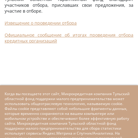
участников отбора, приславших свои предложения, за
участие в отборе.
Извещение о проведении отбора
Официальное сообщение об итогах проведения отбора
кредитных организаций
Когда вы посещаете этот сайт, Микрокредитная компания Тульский
областной фонд поддержки малого предпринимательства может
использовать общеотраслевую технологию, называемую cookie.
Файлы cookie представляют собой небольшие фрагменты данных,
которые временно сохраняются на вашем компьютере или
мобильном устройстве и обеспечивают более эффективную работу
сайта. Микрокредитная компания Тульский областной фонд
поддержки малого предпринимательства для сбора статистики
использует сервисы Яндекс.Метрика и Спутник/Аналитика. На