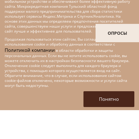
мобильном устройстве и обеспечивают более эффективную работу
сайта. Микрокредитная компания Тульский областной фонд
поддержки малого предпринимательства для сбора статистики
использует сервисы Яндекс.Метрика и Спутник/Аналитика. На
основе этих данных мы определяем предпочтения посетителей
сайта, совершенствуем наши услуги и предложения, делаем наш
сайт лучше и эффективнее для пользователей.
ОПРОСЫ
Продолжая пользоваться этим сайтом, Вы соглашаетесь на
использование cookie и обработку данных в соответствии с
Политикой компании
в области обработки и защиты
персональных данных. Если вы не хотите использовать cookie, вы
можете отключить их в настройках безопасности вашего браузера.
Отключение cookie следует выполнить для каждого браузера и
устройства, с помощью которого осуществляется вход на сайт.
Обратите внимание, что в случае, если использование сайтом
cookie-файлов отключено, некоторые возможности и услуги сайта
Меры поддержки малого и
могут быть недоступны.
среднего предпринимательства
в рамках федерального проекта
Понятно
«Цифровые технологии»
национальной программы
«Цифровая экономика»
+7 (4872) 52-10-80
tofpmp@mail.ru