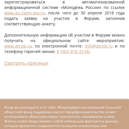
зарегистрироваться в автоматизированной
информационной системе «Молодёжь России» по ссылке
www.ais.fadm.gov.ru
, после чего до 30 апреля 2018 года
подать заявку на участие в Форуме, заполнив
соответствующую анкету.
Дополнительную информацию об участии в Форуме можно
получить на официальном сайте мероприятия:
www.atrsib.ru
, по электронной почте:
info@atrsib.ru
и по
телефону горячей линии:
8 (962) 818-33-00
.
Смотреть оригинал
Когда вы посещаете этот сайт, Микрокредитная компания Тульский
областной фонд поддержки малого предпринимательства может
использовать общеотраслевую технологию, называемую cookie.
Файлы cookie представляют собой небольшие фрагменты данных,
которые временно сохраняются на вашем компьютере или