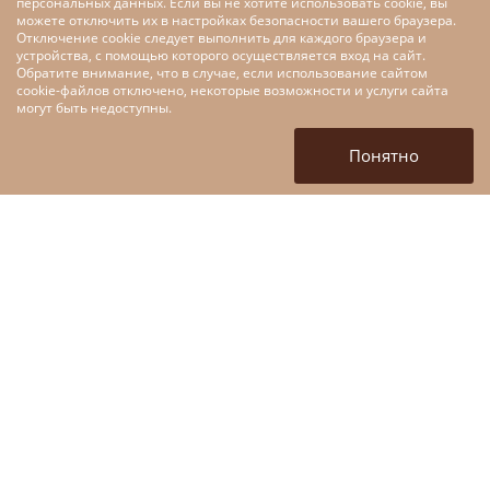
персональных данных. Если вы не хотите использовать cookie, вы
можете отключить их в настройках безопасности вашего браузера.
Отключение cookie следует выполнить для каждого браузера и
устройства, с помощью которого осуществляется вход на сайт.
Обратите внимание, что в случае, если использование сайтом
cookie-файлов отключено, некоторые возможности и услуги сайта
Меры поддержки малого и
могут быть недоступны.
среднего предпринимательства
в рамках федерального проекта
Понятно
«Цифровые технологии»
национальной программы
«Цифровая экономика»
+7 (4872) 52-10-80
tofpmp@mail.ru
г. Тула, ул. Кирова, д. 135,
корп 1. (вход со стороны
ул. Марата)
Войти в личный кабинет
ЗАДАТЬ ВОПРОС