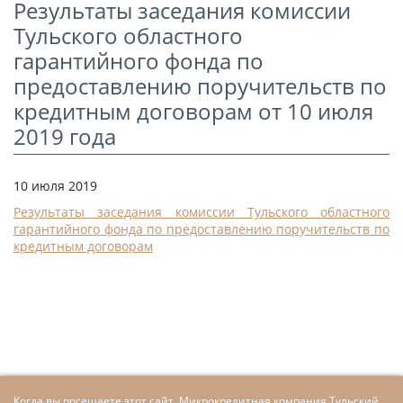
Результаты заседания комиссии
СТАТЬИ
Тульского областного
КАЛЬКУЛЯТОР
гарантийного фонда по
предоставлению поручительств по
ДОКУМЕНТЫ
кредитным договорам от 10 июля
КОНТАКТЫ
2019 года
10 июля 2019
Результаты заседания комиссии Тульского областного
гарантийного фонда по предоставлению поручительств по
кредитным договорам
Когда вы посещаете этот сайт, Микрокредитная компания Тульский