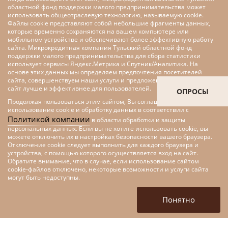
областной фонд поддержки малого предпринимательства может
использовать общеотраслевую технологию, называемую cookie.
Файлы cookie представляют собой небольшие фрагменты данных,
которые временно сохраняются на вашем компьютере или
мобильном устройстве и обеспечивают более эффективную работу
сайта. Микрокредитная компания Тульский областной фонд
поддержки малого предпринимательства для сбора статистики
использует сервисы Яндекс.Метрика и Спутник/Аналитика. На
основе этих данных мы определяем предпочтения посетителей
сайта, совершенствуем наши услуги и предложения, делаем наш
сайт лучше и эффективнее для пользователей.
ОПРОСЫ
Продолжая пользоваться этим сайтом, Вы соглашаетесь на
использование cookie и обработку данных в соответствии с
Политикой компании
в области обработки и защиты
персональных данных. Если вы не хотите использовать cookie, вы
можете отключить их в настройках безопасности вашего браузера.
Отключение cookie следует выполнить для каждого браузера и
устройства, с помощью которого осуществляется вход на сайт.
Обратите внимание, что в случае, если использование сайтом
cookie-файлов отключено, некоторые возможности и услуги сайта
Меры поддержки малого и
могут быть недоступны.
среднего предпринимательства
в рамках федерального проекта
Понятно
«Цифровые технологии»
национальной программы
«Цифровая экономика»