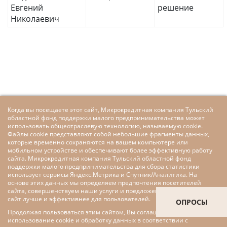
Евгений
решение
Николаевич
Когда вы посещаете этот сайт, Микрокредитная компания Тульский
областной фонд поддержки малого предпринимательства может
использовать общеотраслевую технологию, называемую cookie.
Файлы cookie представляют собой небольшие фрагменты данных,
которые временно сохраняются на вашем компьютере или
мобильном устройстве и обеспечивают более эффективную работу
сайта. Микрокредитная компания Тульский областной фонд
поддержки малого предпринимательства для сбора статистики
использует сервисы Яндекс.Метрика и Спутник/Аналитика. На
основе этих данных мы определяем предпочтения посетителей
сайта, совершенствуем наши услуги и предложения, делаем наш
сайт лучше и эффективнее для пользователей.
ОПРОСЫ
Продолжая пользоваться этим сайтом, Вы соглашаетесь на
использование cookie и обработку данных в соответствии с