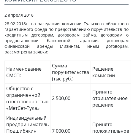
СТАТЬИ
2 апреля 2018
КАЛЬКУЛЯТОР
28.02.2018г. на заседании комиссии Тульского областного
ДОКУМЕНТЫ
гарантийного фонда по предоставлению поручительств по
кредитным договорам, договорам займа, договорам о
КОНТАКТЫ
предоставлении банковской гарантии, договорам
финансовой аренды (лизинга), иным договорам,
рассмотрены заявки:
Сумма
Наименование
Решение
поручительства
СМСП:
комиссии
(тыс.руб.)
Общество с
Принято
ограниченной
2 500,00
отрицательное
ответственностью
решение
«МетСет-Тула»
Индивидуальный
предприниматель
Принято
Подшибякин
7 000,00
положительное