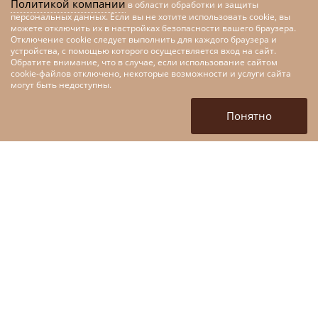
Политикой компании
в области обработки и защиты
персональных данных. Если вы не хотите использовать cookie, вы
можете отключить их в настройках безопасности вашего браузера.
Отключение cookie следует выполнить для каждого браузера и
устройства, с помощью которого осуществляется вход на сайт.
Обратите внимание, что в случае, если использование сайтом
cookie-файлов отключено, некоторые возможности и услуги сайта
Меры поддержки малого и
могут быть недоступны.
среднего предпринимательства
в рамках федерального проекта
Понятно
«Цифровые технологии»
национальной программы
«Цифровая экономика»
+7 (4872) 52-10-80
tofpmp@mail.ru
г. Тула, ул. Кирова, д. 135,
корп 1. (вход со стороны
ул. Марата)
Войти в личный кабинет
ЗАДАТЬ ВОПРОС