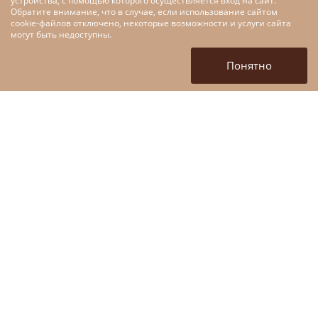
устройства, с помощью которого осуществляется вход на сайт.
Обратите внимание, что в случае, если использование сайтом
cookie-файлов отключено, некоторые возможности и услуги сайта
Меры поддержки малого и
могут быть недоступны.
среднего предпринимательства
в рамках федерального проекта
Понятно
«Цифровые технологии»
национальной программы
«Цифровая экономика»
+7 (4872) 52-10-80
tofpmp@mail.ru
г. Тула, ул. Кирова, д. 135,
корп 1. (вход со стороны
ул. Марата)
Войти в личный кабинет
ЗАДАТЬ ВОПРОС
ОБРАТНЫЙ ЗВОНОК