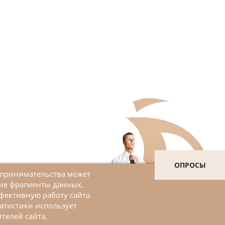
ОПРОСЫ
дпринимательства может
шие фрагменты данных,
Войти в личный кабинет
фективную работу сайта.
атистики использует
ЗАДАТЬ ВОПРОС
телей сайта,