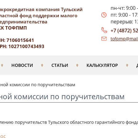
пн-чт: 9:00 
крокредитная компания Тульский
пт: 9:00 - 17
ластной фонд поддержки малого
перерыв: 13
едпринимательства
КК ТОФПМП
+7 (4872) 5
tofpmp@mail
Н: 7106015641
РН: 1027100743493
НОВОСТИ
СТАТЬИ
КАЛЬКУЛЯТОР
сной комиссии по поручительствам
сной комиссии по поручительствам
нию поручительств Тульского областного гарантийного фонда 
doc