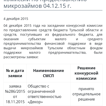
СТАТЬИ
микрозаймов 04.12.15 г.
КАЛЬКУЛЯТОР
4 декабря 2015
ДОКУМЕНТЫ
04 декабря 2015 года на заседании конкурсной комиссии
по предоставлению средств бюджета Тульской области и
КОНТАКТЫ
средств, поступивших из федерального бюджета, для
оказания субъектам малого и среднего
предпринимательства финансовой поддержки в виде
выдачи микрозаймов Тульским областным фондом
поддержки малого предпринимательства, были
рассмотрены заявки:
Решение
№ и дата
Наименование
конкурсной
заявки
СМСП
комиссии
заявка
Общество с
принято
№286/2015
ограниченной
отрицательное
от
ответственностью
решение
18.11.2015
«Декор»