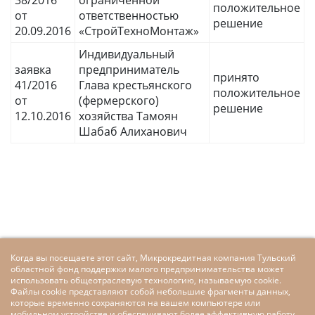
38/2016
ограниченной
положительное
от
ответственностью
решение
20.09.2016
«СтройТехноМонтаж»
Индивидуальный
заявка
предприниматель
принято
41/2016
Глава крестьянского
положительное
от
(фермерского)
решение
12.10.2016
хозяйства Тамоян
Шабаб Алиханович
Когда вы посещаете этот сайт, Микрокредитная компания Тульский
областной фонд поддержки малого предпринимательства может
использовать общеотраслевую технологию, называемую cookie.
Файлы cookie представляют собой небольшие фрагменты данных,
которые временно сохраняются на вашем компьютере или
мобильном устройстве и обеспечивают более эффективную работу