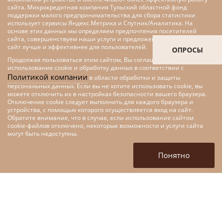
сайта. Микрокредитная компания Тульский областной фонд
поддержки малого предпринимательства для сбора статистики
использует сервисы Яндекс.Метрика и Спутник/Аналитика. На
основе этих данных мы определяем предпочтения посетителей
сайта, совершенствуем наши услуги и предложения, делаем наш
сайт лучше и эффективнее для пользователей.
ОПРОСЫ
Продолжая пользоваться этим сайтом, Вы соглашаетесь на
использование cookie и обработку данных в соответствии с
Политикой компании
в области обработки и защиты
персональных данных. Если вы не хотите использовать cookie, вы
можете отключить их в настройках безопасности вашего браузера.
Отключение cookie следует выполнить для каждого браузера и
устройства, с помощью которого осуществляется вход на сайт.
Обратите внимание, что в случае, если использование сайтом
cookie-файлов отключено, некоторые возможности и услуги сайта
Меры поддержки малого и
могут быть недоступны.
среднего предпринимательства
в рамках федерального проекта
Понятно
«Цифровые технологии»
национальной программы
«Цифровая экономика»
+7 (4872) 52-10-80
tofpmp@mail.ru
г. Тула, ул. Кирова, д. 135,