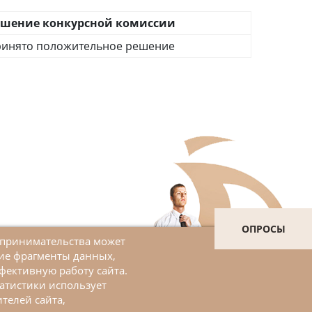
ешение конкурсной комиссии
ринято положительное решение
ОПРОСЫ
дпринимательства может
шие фрагменты данных,
Войти в личный кабинет
фективную работу сайта.
атистики использует
ЗАДАТЬ ВОПРОС
телей сайта,