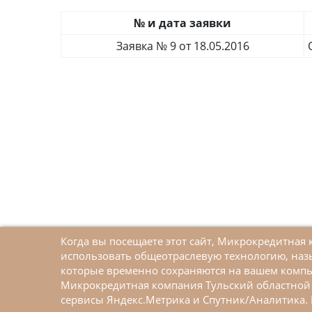
№ и дата заявки
Заявка № 9 от 18.05.2016
Когда вы посещаете этот сайт, Микрокредитна
использовать общеотраслевую технологию, наз
которые временно сохраняются на вашем компь
Микрокредитная компания Тульский областной 
Меры поддержки малого и среднего
сервисы Яндекс.Метрика и Спутник/Аналитика. 
предпринимательства в рамках