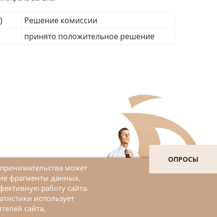
)
Решение комиссии
принято положительное решение
ОПРОСЫ
дпринимательства может
шие фрагменты данных,
Войти в личный кабинет
фективную работу сайта.
атистики использует
ЗАДАТЬ ВОПРОС
телей сайта,