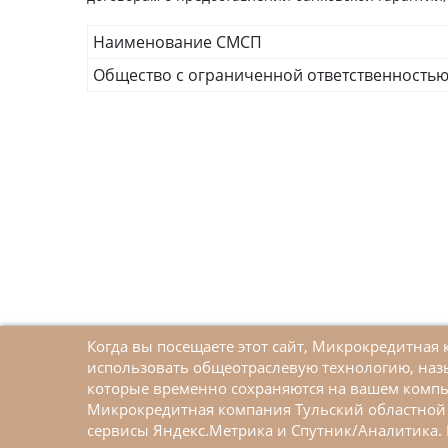
Наименование СМСП
Общество с ограниченной ответственностью
Когда вы посещаете этот сайт, Микрокредитна
использовать общеотраслевую технологию, наз
которые временно сохраняются на вашем компь
Микрокредитная компания Тульский областной 
Меры поддержки малого и среднего
сервисы Яндекс.Метрика и Спутник/Аналитика. 
предпринимательства в рамках