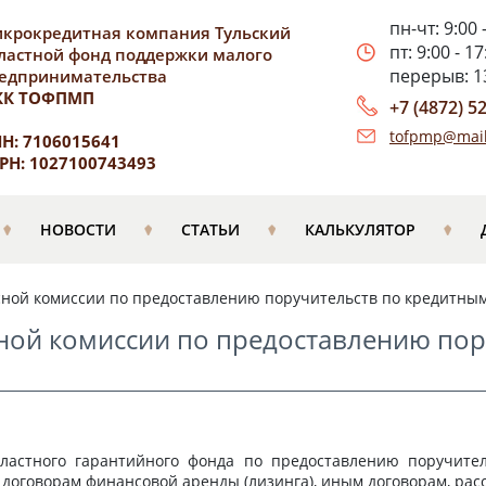
пн-чт: 9:00 
крокредитная компания Тульский
пт: 9:00 - 17
ластной фонд поддержки малого
перерыв: 13
едпринимательства
КК ТОФПМП
+7 (4872) 5
tofpmp@mail
Н: 7106015641
РН: 1027100743493
НОВОСТИ
СТАТЬИ
КАЛЬКУЛЯТОР
сной комиссии по предоставлению поручительств по кредитным
сной комиссии по предоставлению по
областного гарантийного фонда по предоставлению поручите
 договорам финансовой аренды (лизинга), иным договорам, рас