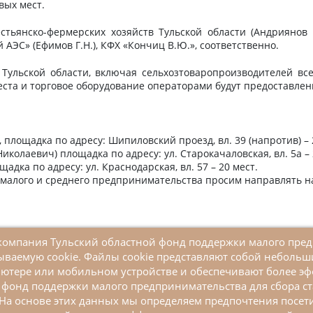
вых мест.
тьянско-фермерских хозяйств Тульской области (Андриянов
АЭС» (Ефимов Г.Н.), КФХ «Кончиц В.Ю.», соответственно.
Тульской области, включая сельхозтоваропроизводителей вс
та и торговое оборудование операторами будут предоставлен
 площадка по адресу: Шипиловский проезд, вл. 39 (напротив) – 
иколаевич) площадка по адресу: ул. Старокачаловская, вл. 5а – 
адка по адресу: ул. Краснодарская, вл. 57 – 20 мест.
малого и среднего предпринимательства просим направлять на э
я компания Тульский областной фонд поддержки малого пре
ываемую cookie. Файлы cookie представляют собой неболь
+7 (4872) 52-10-80
ютере или мобильном устройстве и обеспечивают более эф
tofpmp@mail.ru
фонд поддержки малого предпринимательства для сбора ст
г. Тула, ул. Кирова, д. 135, корп 1. (вход со
На основе этих данных мы определяем предпочтения посети
стороны ул. Марата)