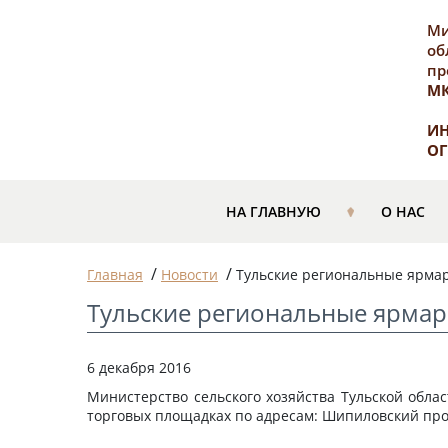
Ми
об
пр
М
ИН
ОГ
НА ГЛАВНУЮ
О НАС
/
/
Главная
Новости
Тульские региональные ярма
Тульские региональные ярмар
6 декабря 2016
Министерство сельского хозяйства Тульской облас
торговых площадках по адресам: Шипиловский проезд,