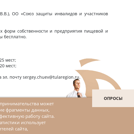
 В.В.), ОО «Союз защиты инвалидов и участников
ех форм собственности и предприятия пищевой и
ы бесплатно.
25 мест;
20 мест;
л. почту sergey.chuev@tularegion.ru.
ОПРОСЫ
дпринимательства может
шие фрагменты данных,
Войти в личный кабинет
фективную работу сайта.
атистики использует
ЗАДАТЬ ВОПРОС
телей сайта,