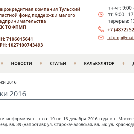
пн-чт: 9:00 
крокредитная компания Тульский
пт: 9:00 - 17
ластной фонд поддержки малого
перерыв: 13
едпринимательства
КК ТОФПМП
+7 (4872) 5
tofpmp@mail
Н: 7106015641
РН: 1027100743493
НОВОСТИ
СТАТЬИ
КАЛЬКУЛЯТОР
рки 2016
ки 2016
ти информирует, что с 10 по 16 декабря 2016 года в г. Моск
 вл. 39 (напротив); ул. Старокачаловская, вл. 5а; ул. Краснода