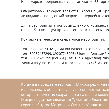
На ярмарках предполагается организация 65 торго
Операторами ярмарок являются: Ассоциация крес
ликвидации последствий аварии на Чернобыльской 
Для предприятий агропромышленного комплекса 
перерабатывающей промышленности, торговые мес
Контактные телефоны операторов мероприятия:
тел.: 9632278256 (Андриянов Вячеслав Васильевич),
тел.: 89269457299; 89207743095 (Ефимов Геннадий Н
тел.: 89164749299 (Кончиц Татьяна Андреевна), площ
Заявки на участие от заинтересованных субъектов 
Когда вы посещаете этот сайт, Микрокредитна
использовать общеотраслевую технологию, наз
которые временно сохраняются на вашем компь
Микрокредитная компания Тульский областной 
Меры поддержки малого и среднего
сервисы Яндекс.Метрика и Спутник/Аналитика. 
предпринимательства в рамках