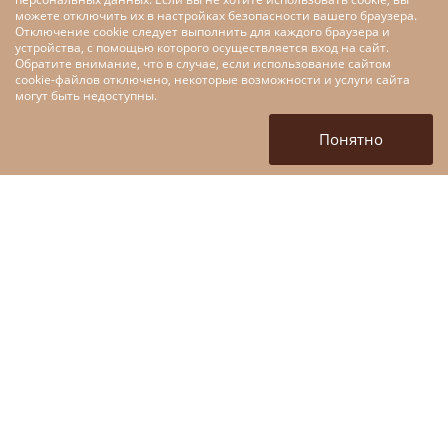
можете отключить их в настройках безопасности вашего браузера.
Отключение cookie следует выполнить для каждого браузера и
устройства, с помощью которого осуществляется вход на сайт.
Обратите внимание, что в случае, если использование сайтом
cookie-файлов отключено, некоторые возможности и услуги сайта
Меры поддержки малого и
могут быть недоступны.
среднего предпринимательства
в рамках федерального проекта
Понятно
«Цифровые технологии»
национальной программы
«Цифровая экономика»
+7 (4872) 52-10-80
tofpmp@mail.ru
г. Тула, ул. Кирова, д. 135,
корп 1. (вход со стороны
ул. Марата)
Войти в личный кабинет
ЗАДАТЬ ВОПРОС