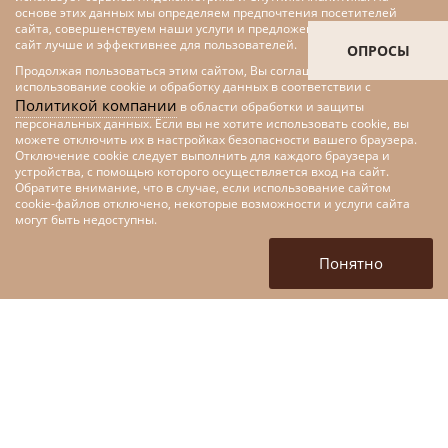
основе этих данных мы определяем предпочтения посетителей
сайта, совершенствуем наши услуги и предложения, делаем наш
сайт лучше и эффективнее для пользователей.
ОПРОСЫ
Продолжая пользоваться этим сайтом, Вы соглашаетесь на
использование cookie и обработку данных в соответствии с
Политикой компании
в области обработки и защиты
персональных данных. Если вы не хотите использовать cookie, вы
можете отключить их в настройках безопасности вашего браузера.
Отключение cookie следует выполнить для каждого браузера и
устройства, с помощью которого осуществляется вход на сайт.
Обратите внимание, что в случае, если использование сайтом
cookie-файлов отключено, некоторые возможности и услуги сайта
Меры поддержки малого и
могут быть недоступны.
среднего предпринимательства
в рамках федерального проекта
Понятно
«Цифровые технологии»
национальной программы
«Цифровая экономика»
+7 (4872) 52-10-80
tofpmp@mail.ru
г. Тула, ул. Кирова, д. 135,
корп 1. (вход со стороны
ул. Марата)