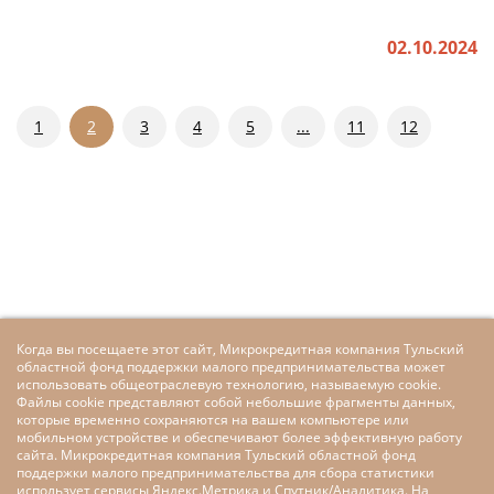
02.10.2024
1
2
3
4
5
...
11
12
Когда вы посещаете этот сайт, Микрокредитная компания Тульский
областной фонд поддержки малого предпринимательства может
использовать общеотраслевую технологию, называемую cookie.
Файлы cookie представляют собой небольшие фрагменты данных,
которые временно сохраняются на вашем компьютере или
мобильном устройстве и обеспечивают более эффективную работу
сайта. Микрокредитная компания Тульский областной фонд
поддержки малого предпринимательства для сбора статистики
использует сервисы Яндекс.Метрика и Спутник/Аналитика. На